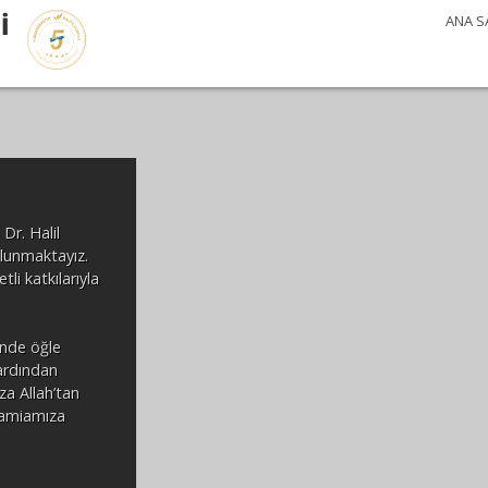
İ
ANA S
Dr. Halil
ulunmaktayız.
i katkılarıyla
’nde öğle
ardından
za Allah’tan
camiamıza