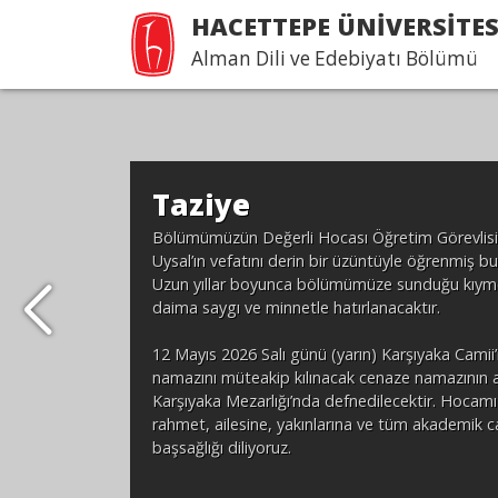
HACETTEPE ÜNİVERSİTES
Alman Dili ve Edebiyatı Bölümü
Taziye
Bölümümüzün Değerli Hocası Öğretim Görevlisi 
Uysal’ın vefatını derin bir üzüntüyle öğrenmiş b
Uzun yıllar boyunca bölümümüze sunduğu kıymetl
daima saygı ve minnetle hatırlanacaktır.
12 Mayıs 2026 Salı günü (yarın) Karşıyaka Camii
namazını müteakip kılınacak cenaze namazının 
Karşıyaka Mezarlığı’nda defnedilecektir. Hocamı
rahmet, ailesine, yakınlarına ve tüm akademik 
başsağlığı diliyoruz.