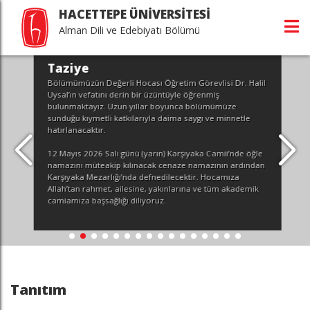
HACETTEPE ÜNİVERSİTESİ
Alman Dili ve Edebiyatı Bölümü
Taziye
Bölümümüzün Değerli Hocası Öğretim Görevlisi Dr. Halil
Uysal’ın vefatını derin bir üzüntüyle öğrenmiş
bulunmaktayız. Uzun yıllar boyunca bölümümüze
sunduğu kıymetli katkılarıyla daima saygı ve minnetle
hatırlanacaktır.
12 Mayıs 2026 Salı günü (yarın) Karşıyaka Camii’nde öğle
namazını müteakip kılınacak cenaze namazının ardından
Karşıyaka Mezarlığı’nda defnedilecektir. Hocamıza
Allah’tan rahmet, ailesine, yakınlarına ve tüm akademik
camiamıza başsağlığı diliyoruz.
Tanıtım