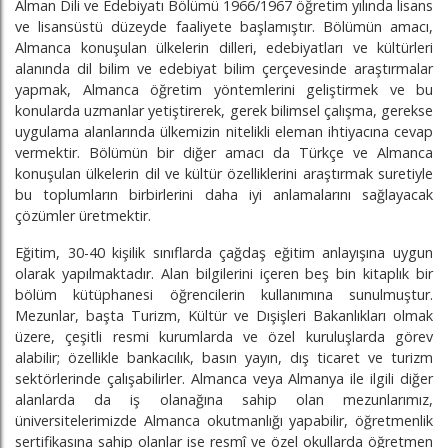
Alman Dili ve Edebiyatı Bölümü 1966/1967 öğretim yılında lisans
ve lisansüstü düzeyde faaliyete başlamıştır. Bölümün amacı,
Almanca konuşulan ülkelerin dilleri, edebiyatları ve kültürleri
alanında dil bilim ve edebiyat bilim çerçevesinde araştırmalar
yapmak, Almanca öğretim yöntemlerini geliştirmek ve bu
konularda uzmanlar yetiştirerek, gerek bilimsel çalışma, gerekse
uygulama alanlarında ülkemizin nitelikli eleman ihtiyacına cevap
vermektir. Bölümün bir diğer amacı da Türkçe ve Almanca
konuşulan ülkelerin dil ve kültür özelliklerini araştırmak suretiyle
bu toplumların birbirlerini daha iyi anlamalarını sağlayacak
çözümler üretmektir.
Eğitim, 30-40 kişilik sınıflarda çağdaş eğitim anlayışına uygun
olarak yapılmaktadır. Alan bilgilerini içeren beş bin kitaplık bir
bölüm kütüphanesi öğrencilerin kullanımına sunulmuştur.
Mezunlar, başta Turizm, Kültür ve Dışişleri Bakanlıkları olmak
üzere, çeşitli resmi kurumlarda ve özel kuruluşlarda görev
alabilir; özellikle bankacılık, basın yayın, dış ticaret ve turizm
sektörlerinde çalışabilirler. Almanca veya Almanya ile ilgili diğer
alanlarda da iş olanağına sahip olan mezunlarımız,
üniversitelerimizde Almanca okutmanlığı yapabilir, öğretmenlik
sertifikasına sahip olanlar ise resmî ve özel okullarda öğretmen