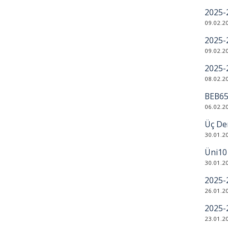
2025-
09.02.2
2025-
09.02.2
2025-2
08.02.2
BEB65
06.02.2
Üç Der
30.01.2
Üni101
30.01.2
2025-2
26.01.2
2025-
23.01.2