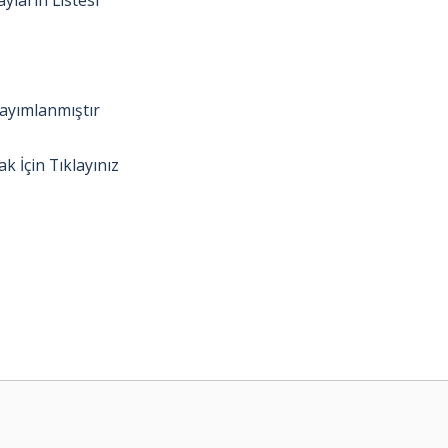
yların Listesi
Yayımlanmıştır
 İçin Tıklayınız