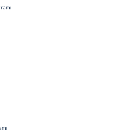
gramı
amı