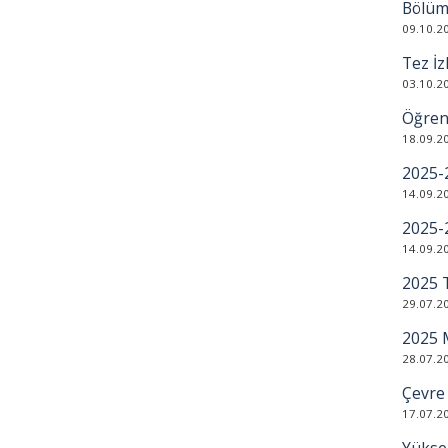
Bölüm
09.10.2
Tez İz
03.10.2
Öğrenc
18.09.2
2025-
14.09.2
2025-
14.09.2
2025 
29.07.2
2025 
28.07.2
Çevre
17.07.2