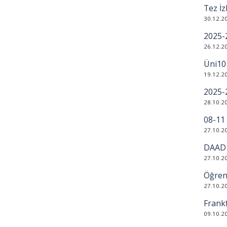
Tez İz
30.12.2
2025-
26.12.2
Üni10
19.12.2
2025-
28.10.2
08-11 
27.10.2
DAAD B
27.10.2
Öğren
27.10.2
Frankf
09.10.2