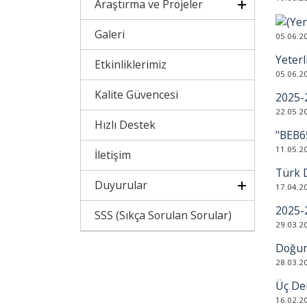
Araştırma ve Projeler
Galeri
05.06.2
Yeterl
Etkinliklerimiz
05.06.2
Kalite Güvencesi
2025-
22.05.2
Hızlı Destek
"BEB65
11.05.2
İletişim
Türk D
Duyurular
17.04.2
2025-
SSS (Sıkça Sorulan Sorular)
29.03.2
Doğumu
28.03.2
Üç Der
16.02.2