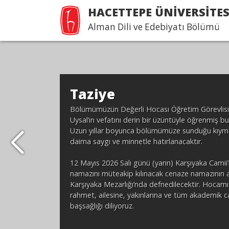
HACETTEPE ÜNİVERSİTES
Alman Dili ve Edebiyatı Bölümü
Taziye
Bölümümüzün Değerli Hocası Öğretim Görevlisi 
Uysal’ın vefatını derin bir üzüntüyle öğrenmiş b
Uzun yıllar boyunca bölümümüze sunduğu kıymetl
daima saygı ve minnetle hatırlanacaktır.
12 Mayıs 2026 Salı günü (yarın) Karşıyaka Camii
namazını müteakip kılınacak cenaze namazının 
Karşıyaka Mezarlığı’nda defnedilecektir. Hocamı
rahmet, ailesine, yakınlarına ve tüm akademik 
başsağlığı diliyoruz.