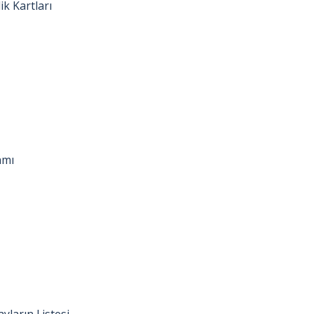
k Kartları
amı