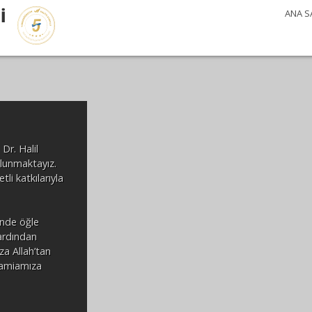
İ
ANA S
Dr. Halil
ulunmaktayız.
i katkılarıyla
’nde öğle
ardından
za Allah’tan
camiamıza