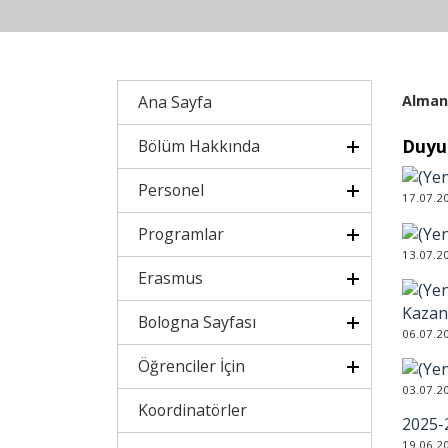
Ana Sayfa
Alman 
Bölüm Hakkında
Duyu
Personel
17.07.2
Programlar
13.07.2
Erasmus
Kazan
Bologna Sayfası
06.07.2
Öğrenciler İçin
03.07.2
Koordinatörler
2025-
19.06.2