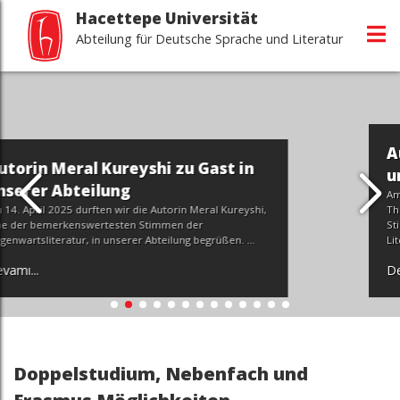
Hacettepe Universität
Abteilung für Deutsche Sprache und Literatur
Autorin Theodora Bauer z
u Gast in
unserem Institut
Am 27. März 2026 hatte unsere Abteilun
n Meral Kureyshi,
Theodora Bauer, eine der bemerkensw
 der
Stimmen der zeitgenössischen österrei
g begrüßen. ...
Literatur, begrüßen zu dürfen.
Devamı...
Doppelstudium, Nebenfach und